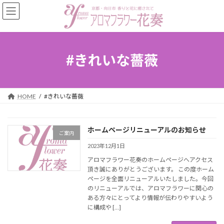
コ
ナ
ン
ビ
テ
ゲ
ン
ー
ツ
シ
へ
ョ
#きれいな薔薇
ス
ン
キ
に
ッ
移
プ
動
HOME
#きれいな薔薇
ホームページリニューアルのお知らせ
ご案内
2023年12月1日
アロマフラワー花奏のホームページへアクセス
頂き誠にありがとうございます。 この度ホーム
ページを全面リニューアルいたしました。今回
のリニューアルでは、アロマフラワーに関心の
ある方々にとってより情報が伝わりやすいよう
に構成や […]